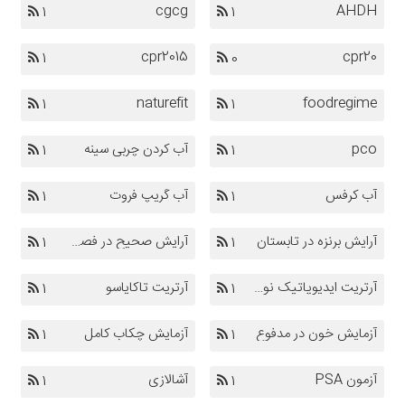
cgcg
AHDH
1
1
cpr2015
cpr20
1
0
naturefit
foodregime
1
1
pco
آب کردن چربی سینه
1
1
آب کرفس
آب گریپ فروت
1
1
آرایش برنزه در تابستان
آرایش صحیح در فصل گرم
1
1
آرتریت ایدیوپاتیک نوجوانان
آرتریت تاکایاسو
1
1
آزمایش خون در مدفوع
آزمایش چکاب کامل
1
1
آزمون PSA
آشالازی
1
1