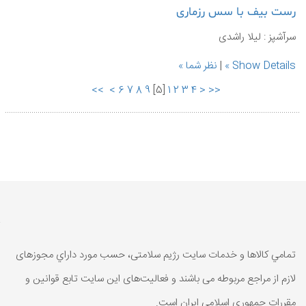
رست بیف با سس رزماری
سرآشپز : لیلا راشدی
Show Details
|
نظر شما
>>
>
6
7
8
9
]
5
[
1
2
3
4
<
<<
تمامي كالاها و خدمات سایت رژیم سلامتی، حسب مورد داراي مجوزهای
لازم از مراجع مربوطه می باشند و فعاليت‌های اين سايت تابع قوانين و
مقررات جمهوری اسلامی ايران است.