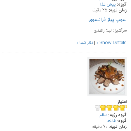
گروه:
پيش غذا
زمان تهیه:
25 دقیقه
سوپ پیاز فرانسوی
سرآشپز : لیلا راشدی
Show Details
|
نظر شما
امتیاز:
گروه رژیم:
سالم
گروه:
غذاها
زمان تهیه:
70 دقیقه