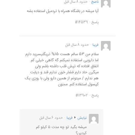
ناصح
حدود 8 سال قبل
آیا میشه در باشگاه همراه با تردمیل استفاده بشه
پاسخ
#14539
فریبا
حدود 8 سال قبل
سلام من 53 سالم هست 15% تریگلیسرید دارم
اما دارویی استفاده نمیکنم گه گاهی خیلی کم
اتفاق افتاده که تپش قلب داشته باشم ولی
میگرن حاد دارم فشار خون ندارم قند و دیابت
هم ندارم / میتونم از همین دارو ولی با روزی یک
کپسول استفاده کنم. ممنون
پاسخ
#13902
نیایش
فریبا
حدود 6 سال قبل
میشه بگید تو چه مدت ۵ کیلو کم
کردین؟