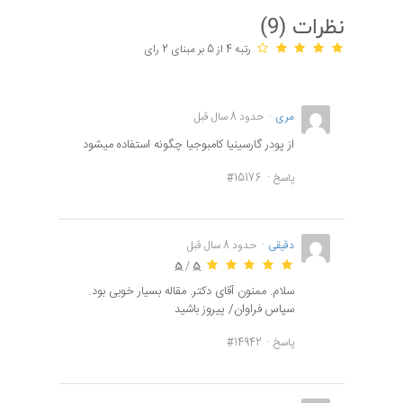
نظرات (
9
)
رتبه 4 از 5 بر مبنای 2 رای
مری
حدود 8 سال قبل
از پودر گارسینیا کامبوجیا چگونه استفاده میشود
پاسخ
#15176
دقیقی
حدود 8 سال قبل
5
/
5
سلام. ممنون آقای دکتر. مقاله بسیار خوبی بود.
سپاس فراوان/ پیروز باشید
پاسخ
#14942