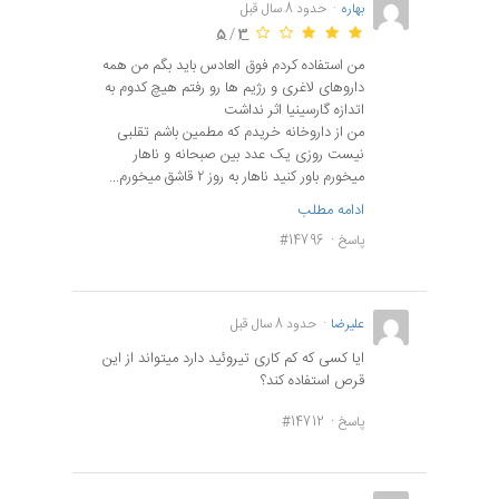
بهاره
حدود 8 سال قبل
5
/
3
من استفاده کردم فوق العادس باید بگم من همه
داروهای لاغری و رژیم ها رو رفتم هیچ کدوم به
اتدازه گارسینیا اثر نداشت
من از داروخانه خریدم که مطمین باشم تقلبی
نیست روزی یک عدد بین صبحانه و ناهار
میخورم باور کنید ناهار به روز ۲ قاشق میخورم...
ادامه مطلب
پاسخ
#14796
علیرضا
حدود 8 سال قبل
ایا کسی که کم کاری تیروئید دارد میتواند از این
قرص استفاده کند؟
پاسخ
#14712