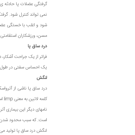
گرفتگی عضلات پا حادثه ی گ
نمی تواند کنترل شود. گرف
شود و اغلب با خستگی عضلان
مسن، ورزشکاران استقامتی و
درد ساق پا
فراتر از یک جراحت آشکار،
یک احساس سفتی در طول گرفتگی وجود
لنگش
درد ساق پا ناشی از آترواس
کلمه لاتین به معنی limp است.
نامهای دیگر این بیماری آت
است. که سبب محدود شدن 
لنگش درد ساق پا تولید می 