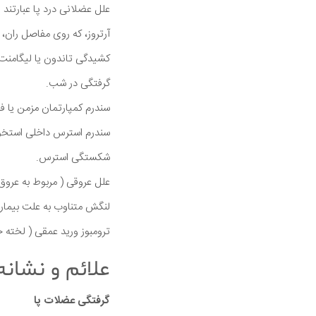
علل عضلانی درد پا عبارتند از
آرتروز، که روی مفاصل ران، زا
کشیدگی تاندون یا لیگامنت 
گرفتگی در شب.
سندرم کمپارتمان مزمن یا فش
سندرم استرس داخلی استخو
شکستگی استرس.
علل عروقی ( مربوط به عروق
لنگش متناوب به علت بیماری عروق محیطی ( PVD )
ترومبوز ورید عمقی ( لخته 
علائم و نشان
گرفتگی عضلات پا