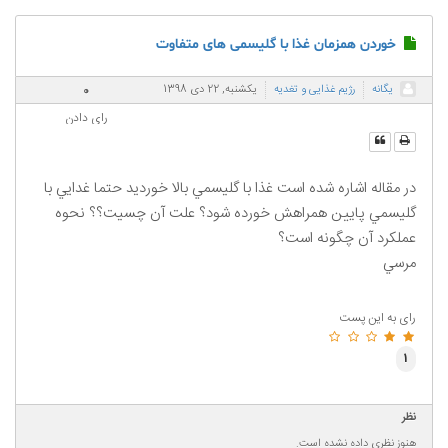
خوردن همزمان غذا با گليسمی های متفاوت
0
يگانه
رژیم غذایی و تغدیه
یکشنبه, 22 دی 1398
رای دادن
در مقاله اشاره شده است غذا با گليسمي بالا خورديد حتما غدايي با
گليسمي پايين همراهش خورده شود؟ علت آن چسيت؟؟ نحوه
عملكرد آن چگونه است؟
مرسي
رای به این پست
1
نظر
هنوز نظری داده نشده است.