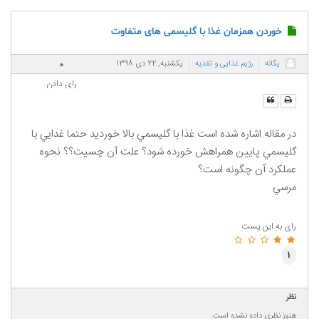
خوردن همزمان غذا با گليسمی های متفاوت
0
يگانه
رژیم غذایی و تغدیه
یکشنبه, 22 دی 1398
رای دادن
در مقاله اشاره شده است غذا با گليسمي بالا خورديد حتما غدايي با
گليسمي پايين همراهش خورده شود؟ علت آن چسيت؟؟ نحوه
عملكرد آن چگونه است؟
مرسي
رای به این پست
1
نظر
هنوز نظری داده نشده است.