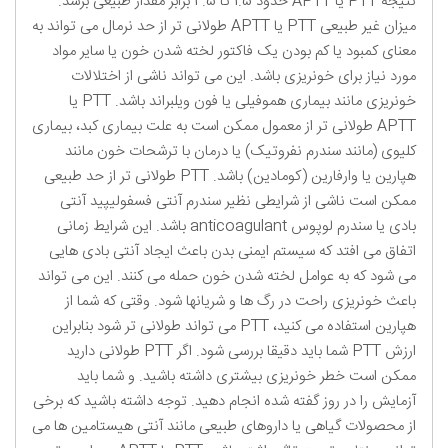
نتیجه PTT یا APTT حدود 1.5 تا 2.5 برابر مقدار طبیعی برسد.
میزان غیر طبیعی PTT یا APTT طولانی تر از حد نرمال می تواند به
معنای کمبود یا کم بودن یک فاکتور لخته شدن خون یا سایر مواد
مورد نیاز برای خونریزی باشد. این می تواند ناشی از اختلالات
خونریزی مانند بیماری هموفیلی یا فون ویلبراند باشد. PTT یا
APTT طولانی تر از معمول ممکن است به علت بیماری کبد، بیماری
کلیوی (مانند سندرم نفروتیک) یا درمان با ترشحات خون مانند
هپارین یا وارفارین (کومادین) باشد. PTT طولانی تر از حد طبیعی
ممکن است ناشی از شرایطی نظیر سندرم آنتی فسفولیپید آنتی
بادی یا سندرم لوپوس anticoagulant باشد. این شرایط زمانی
اتفاق می افتد که سیستم ایمنی بدن باعث ایجاد آنتی بادی هایی
می شود که به عوامل لخته شدن خون حمله می کنند. این می تواند
باعث خونریزی راحت در رگ ها و شریانها شود. وقتی که شما از
هپارین استفاده می کنید، PTT می تواند طولانی تر شود بنابراین
ارزش PTT شما باید دقیقا بررسی شود. اگر PTT طولانی دارید
ممکن است خطر خونریزی بیشتری داشته باشید. و شما باید
آزمایش را در روز گفته شده انجام دهید. توجه داشته باشید که برخی
از محصولات گیاهی یا داروهای طبیعی مانند آنتی هیستامین ها می