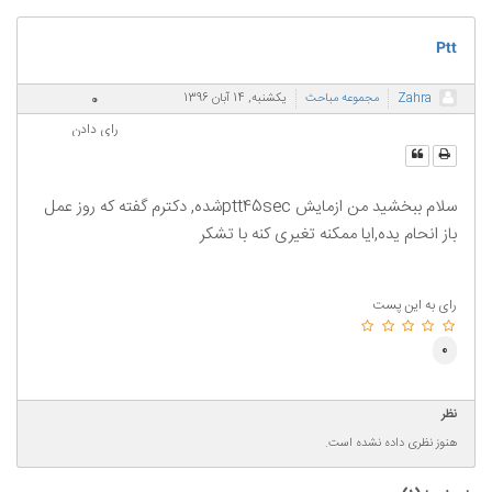
Ptt
0
Zahra
مجموعه مباحث
یکشنبه, 14 آبان 1396
رای دادن
سلام ببخشید من ازمایش ptt45secشده, دکترم گفته که روز عمل
باز انحام یده,ایا ممکنه تغیری کنه با تشکر
رای به این پست
0
نظر
هنوز نظری داده نشده است.