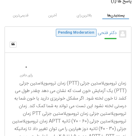
پاسخ ها (
1
)
پسندیدن‌ها
بالاترین‌رای
آخرین
قدیمی‌ترین
دکتر فتحی
Pending Moderation
0
رای دادن
زمان ترومبوپلاستین جزئی (PTT) زمان ترومبوپلاستین جزئی
(PTT) یک آزمایش خون است که نشان می دهد چقدر طول می
کشد تا خون لخته شود. اگر مشکل خونریزی دارید یا خون شما به
درستی لخته نشود این تست می تواند به شما کمک کند. زمان
ترومبوپلاستین جزئی زمان ترومبوپلاستین جزئی PTT زمان
ترومبوپلاستین جزئی (60 - 70) ثانیه APTT زمان ترومبوپلاستین
جزئی (30 - 40) ثانیه دوز هپارین را می توان تغییر داد تا زمانیکه