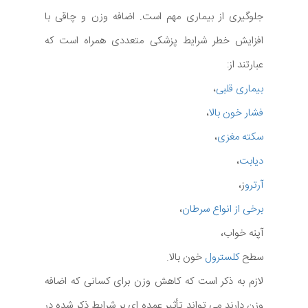
جلوگیری از بیماری مهم است. اضافه وزن و چاقی با
افزایش خطر شرایط پزشکی متعددی همراه است که
عبارتند از:
بیماری قلبی
،
فشار خون بالا
،
سکته مغزی
،
دیابت
،
آرترو
ز،
برخی از انواع سرطان
،
آپنه خواب،
سطح
کلسترول
خون بالا.
لازم به ذکر است که کاهش وزن برای کسانی که اضافه
وزن دارند می تواند تأثیر عمده ای بر شرایط ذکر شده در