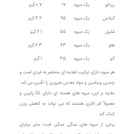
زردالو
یک میوه
17
0.7 گرم
گیلاس
یک میوه
95
3.2 گرم
شلیل
یک میوه
55
2.1 گرم
هلو
یک میوه
63
2.3 گرم
آلو
یک میوه
35
1 گرم
هر میوه دارای ترکیب تغذیه ای منحصر به فردی است و
چندین ویتامین و مواد معدنی ضروری را تأمین می کند.
علاوه بر این، میوه های هسته ای دارای GI پایین و
معمولاً کم کالری هستند که می تواند به کاهش وزن
کمک کند.
برخی از میوه های سنگی ممکن است سایر مزایای