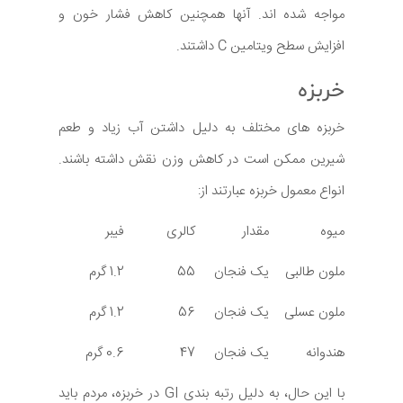
مواجه شده اند. آنها همچنین کاهش فشار خون و
افزایش سطح ویتامین C داشتند.
خربزه
خربزه های مختلف به دلیل داشتن آب زیاد و طعم
شیرین ممکن است در کاهش وزن نقش داشته باشند.
انواع معمول خربزه عبارتند از:
میوه
مقدار
کالری
فیبر
ملون طالبی
یک فنجان
55
1.2 گرم
ملون عسلی
یک فنجان
56
1.2 گرم
هندوانه
یک فنجان
47
0.6 گرم
با این حال، به دلیل رتبه بندی GI در خربزه، مردم باید