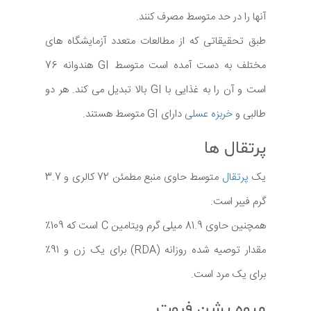
آنها را در حد متوسط مصرف کنند.
طبق تحقیقاتی که از مطالعات متعدد آزمایشگاه های
مختلف به دست آمده است متوسط GI هندوانه 76
است و آن را به غذایی با GI بالا تبدیل می کند. هر دو
طالبی و
خربزه عسلی
دارای GI متوسط هستند.
پرتقال ها
یک
پرتقال
متوسط حاوی منبع مطمئن 72 کالری و 3.7
گرم فیبر است.
همچنین حاوی 81.9 میلی گرم ویتامین C است که 109٪
مقدار توصیه شده روزانه (RDA) برای یک زن و 91٪
برای یک مرد است.
میوه پشن فروت