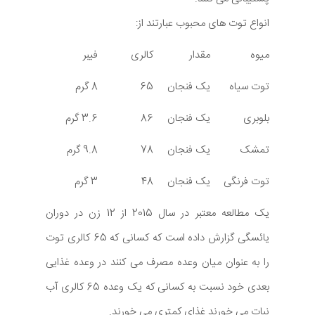
انواع توت های محبوب عبارتند از:
میوه
مقدار
کالری
فیبر
توت سیاه
یک فنجان
65
8 گرم
بلوبری
یک فنجان
86
3.6 گرم
تمشک
یک فنجان
78
9.8 گرم
توت فرنگی
یک فنجان
48
3 گرم
یک مطالعه معتبر در سال 2015 از 12 زن در دوران
یائسگی گزارش داده است که کسانی که 65 کالری توت
را به عنوان میان وعده مصرف می کنند در وعده غذایی
بعدی خود نسبت به کسانی که یک وعده 65 کالری آب
نبات می خورند غذای کمتری می خورند.