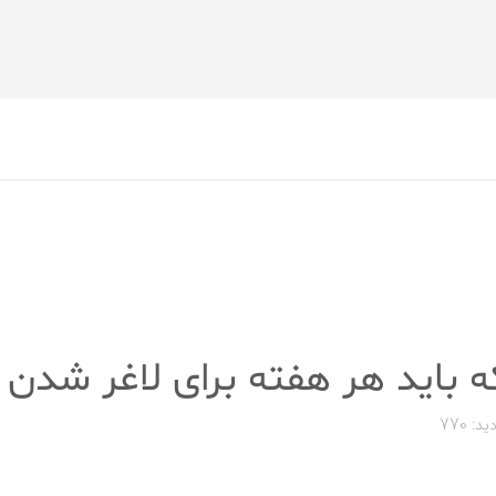
ید: 770