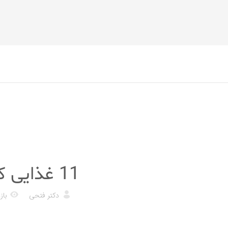
رژیم غذایی
11 غذایی که باید هر هفته برای لاغر شدن بخورید
دکتر فتحی
بازد