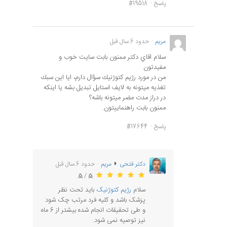
پاسخ
#19518
مريم
حدود 6 سال قبل
سلام اقاي دكتر ممنون بابت سايت خوب و
مفيدتون
من در مورد رژيم كتوژنيك سؤال دارم، ايا اين سبك
تغذيه ميتونه به لايف استايل تبديل بشه يا اينكه
در دراز مدت مضر ميتونه باشه؟
ممنون بابت راهنماييتون.
پاسخ
#17644
دکتر فتحی
مريم
حدود 6 سال قبل
5
/
5
سلام
رژیم کتوژنیک
باید تحت نظر
پزشک باشد و کلیه فرد مرتب چک شود
و طی تحقیقات انجام شده بیشتر از 6 ماه
نیز توصیه نمی شود.