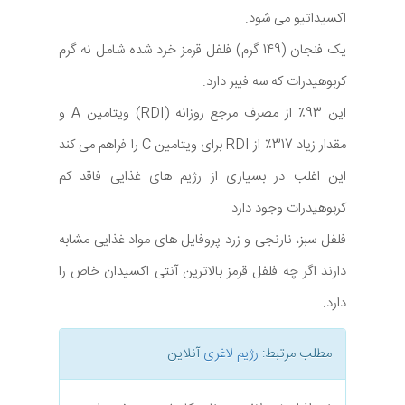
اکسیداتیو می شود.
یک فنجان (149 گرم) فلفل قرمز خرد شده شامل نه گرم
کربوهیدرات که سه فیبر دارد.
این 93٪ از مصرف مرجع روزانه (RDI) ویتامین A و
مقدار زیاد 317٪ از RDI برای ویتامین C را فراهم می کند
این اغلب در بسیاری از رژیم های غذایی فاقد کم
کربوهیدرات وجود دارد.
فلفل سبز، نارنجی و زرد پروفایل های مواد غذایی مشابه
دارند اگر چه فلفل قرمز بالاترین آنتی اکسیدان خاص را
دارد.
مطلب مرتبط:
رژیم لاغری
آنلاین