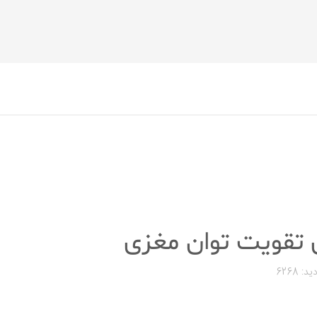
ید: 6268