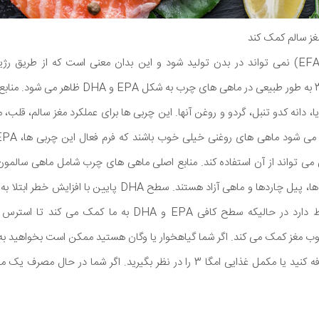
مغز سالم کمک کند
اسیدهای چرب ضروری (EFAs) نمی تواند در بدن تولید شود و این بدان معنی است که از ط
موثرترین روغن ماهی امگا 3 به طور طبیعی در ماهی های
fl)، لوبیا سویا، دانه کدو تنبل، گردو و روغن آنها. این چربی ها برای عملکرد مغز سالم،
 می تواند از آن استفاده کند. منابع اصلی ماهی های چرب شامل ماهی سالمون
مخالی، شاه ماهی، ساردین ها، پیل چاردها و ماهی آزاد هستند. سطح A
از دست دادن حافظه ارتباط دارد در حالیکه سطح کافی EPA و DHA 
 مغز کمک می کند. اگر شما گیاهخوار یا وگان هستید ممکن است بخواهید به 
مانند بذر کتان و چیا را اضافه کنید یا مکمل غذایی امگا 3 را در نظر بگیرید. اگر 