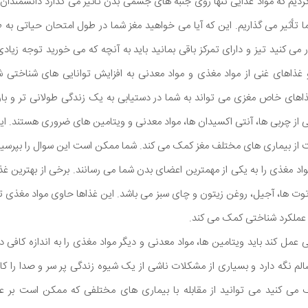
 کردیم که مواد غذایی تنها روی جنبه های جسمی بدن تأثیر می گذارد دانشمندان
ما تأثیر می گذاریم. این که آیا می خواهید مغز شما در طول امتحان حیاتی به 
 می کنید تیز و دارای تمرکز باقی بمانید باید به آنچه که می خورید توجه زیاد
 غذاهای غنی از مواد مغذی و مواد معدنی به افزایش توانایی های شناختی ش
اهای خاص مغزی می تواند به شما در دستیابی به یک زندگی طولانی تر و بارز
از چربی ها، آنتی اکسیدان ها، مواد معدنی و ویتامین های ضروری هستند. این ن
 از بیماری های مختلف مغز کمک می کند. شما ممکن است این سوال را بپرسید
 مغذی را به یکی از مهمترین اعضای بدن شما می رسانند. برخی از بهترین غ
ع توت ها، آجیل، روغن زیتون و چای سبز می باشد. این غذاها حاوی مواد مغذی ت
و عملکرد شناختی کمک می کند.
ی عمل کند باید ویتامین ها، مواد معدنی و دیگر مواد مغذی را به اندازه کافی 
سالم نگه دارد و بسیاری از مشکلات ناشی از یک شیوه زندگی پر سر و صدا را ک
 کنید می توانید از مقابله با بیماری های مختلفی که ممکن است بر عملک