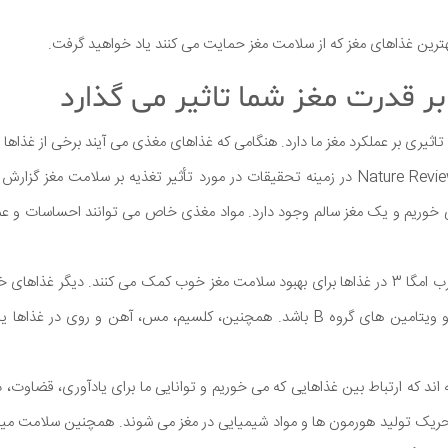
بهترین غذاهای مغز که از سلامت مغز حمایت می کنند یاد خواهید گرفت.
ر قدرت مغز شما تاثیر می گذارد
ثیری بر عملکرد مغز ما دارد. هنگامی که غذاهای مغذی می آیند برخی از غذاها ب
مجله Nature Reviews Neuroscience در زمینه تحقیقات در مورد تأثیر تغذیه بر سلامت مغ
 خوریم و یک مغز سالم وجود دارد. مواد مغذی خاص می توانند احساسات و عملک
به عنوان مثال، اسیدهای چرب امگا 3 در غذاها برای بهبود سلامت مغز خوب کمک می کنند. دیگر
شامل ویتامین های A، D و ویتامین های گروه B باشد. همچنین، کلسیم، مس، آهن و ر
اند که ارتباط بین غذاهایی که می خوریم و توانایی ما برای یادآوری، قضاوت
تحریک تولید هورمون ها و مواد شیمیایی در مغز می شوند. همچنین سلامت میكر